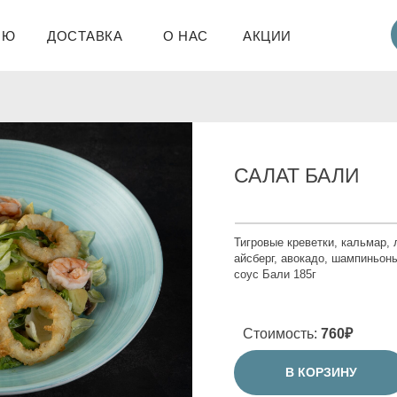
НЮ
ДОСТАВКА
О НАС
АКЦИИ
САЛАТ БАЛИ
Тигровые креветки, кальмар, 
айсберг, авокадо, шампиньоны
соус Бали 185
г
Стоимость:
760₽
В КОРЗИНУ